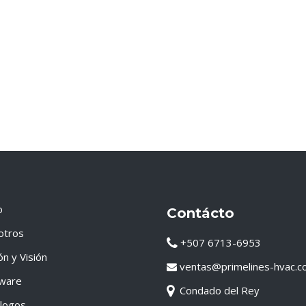
o
Contácto
otros
+507 6713-6953
ón y Visión
ventas@primelines-hvac.c
tware
Condado del Rey
logos