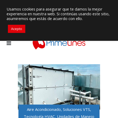
Proveedor de Suministros / Equipamiento HVAC
Usamos cookies para asegurar que te damos la mejor
experiencia en nuestra web. Si continúas usando este sitio,
+507 6713-6953
ventaspanama@primelines-hvac.com
asumiremos que estás de acuerdo con ello.
Acepto
Aire Acondicionado
Soluciones VTS
,
,
Tecnología HVAC
Unidades de Manejo
,