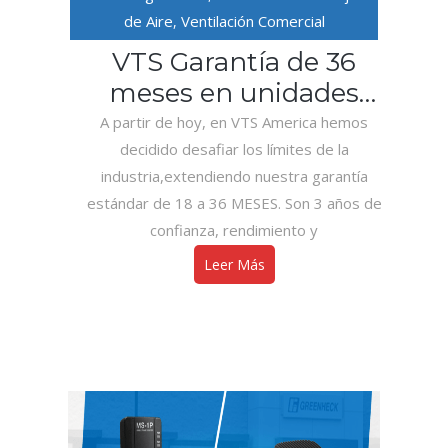
de Aire
Ventilación Comercial
,
VTS Garantía de 36
meses en unidades
manejadoras de aire
A partir de hoy, en VTS America hemos
decidido desafiar los límites de la
(UMA)
industria,extendiendo nuestra garantía
estándar de 18 a 36 MESES. Son 3 años de
confianza, rendimiento y
Leer Más