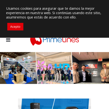
Proveedor de Suministros / Equipamiento HVAC
Usamos cookies para asegurar que te damos la mejor
experiencia en nuestra web. Si continúas usando este sitio,
+507 6713-6953
ventaspanama@primelines-hvac.com
asumiremos que estás de acuerdo con ello.
Acepto