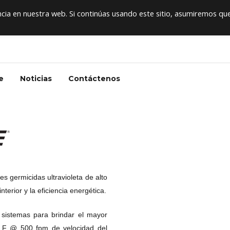
+5
ia en nuestra web. Si continúas usando este sitio, asumiremos qu
e
Noticias
Contáctenos
nes germicidas ultravioleta de alto
nterior y la eficiencia energética.
sistemas para brindar el mayor
º F @ 500 fpm de velocidad del