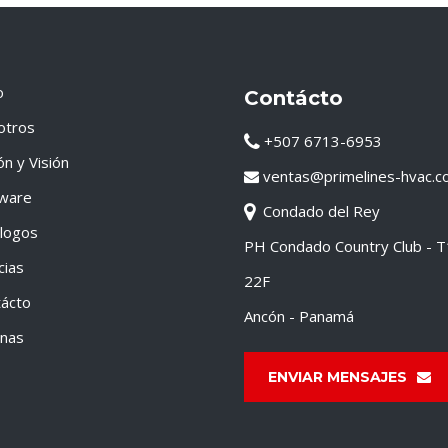
o
Contácto
otros
+507 6713-6953
ón y Visión
ventas@primelines-hvac.c
tware
Condado del Rey
logos
PH Condado Country Club - 
cias
22F
ácto
Ancón - Panamá
inas
ENVIAR MENSAJES