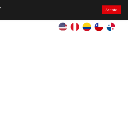
07 6713-6953
ventaspanama@primelines-hvac.com
e
Acepto
PrimeLines Global