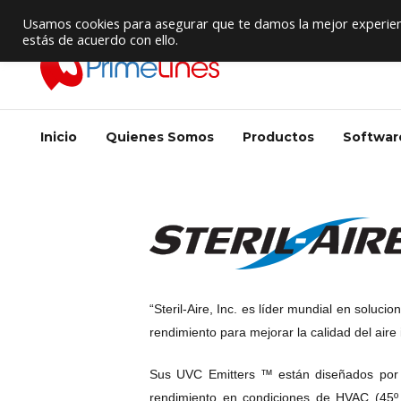
Proveedor de Suministros / Equipamiento HVAC
Usamos cookies para asegurar que te damos la mejor experienc
estás de acuerdo con ello.
Inicio
Quienes Somos
Productos
Softwar
“Steril-Aire, Inc. es líder mundial en solucio
rendimiento para mejorar la calidad del aire i
Sus UVC Emitters ™ están diseñados por 
rendimiento en condiciones de HVAC (45