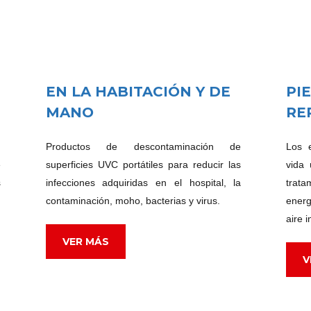
EN LA HABITACIÓN Y DE
PI
MANO
RE
n
Productos de descontaminación de
Los 
e
superficies UVC portátiles para reducir las
vida
s
infecciones adquiridas en el hospital, la
trat
n
contaminación, moho, bacterias y virus.
energ
aire i
VER MÁS
V