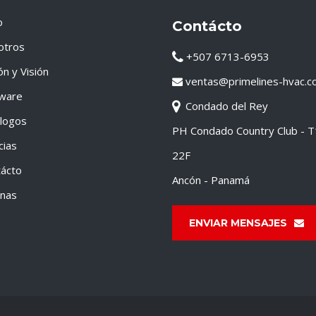
o
Contácto
otros
+507 6713-6953
ón y Visión
ventas@primelines-hvac.c
tware
Condado del Rey
logos
PH Condado Country Club - 
cias
22F
ácto
Ancón - Panamá
inas
ENVIAR MENSAJES