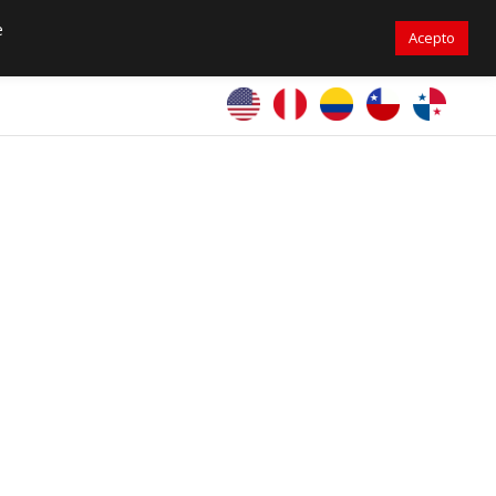
07 6713-6953
ventaspanama@primelines-hvac.com
e
Acepto
PrimeLines Global